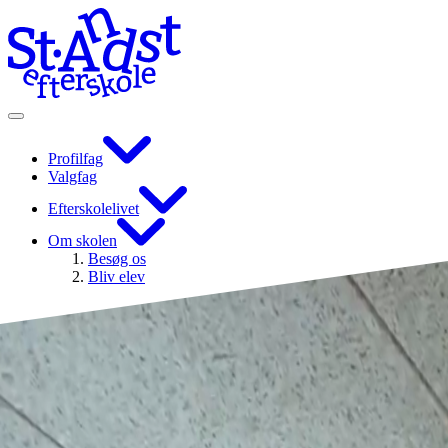
Profilfag
Valgfag
Efterskolelivet
Om skolen
Besøg os
Bliv elev