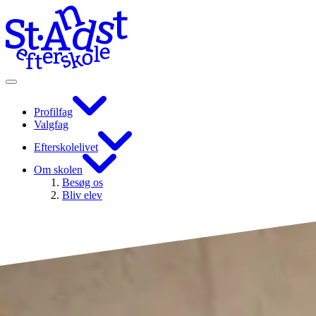
Profilfag
Valgfag
Efterskolelivet
Om skolen
Besøg os
Bliv elev