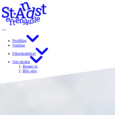
Profilfag
Valgfag
Efterskolelivet
Om skolen
Besøg os
Bliv elev