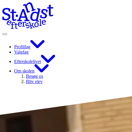
Profilfag
Valgfag
Efterskolelivet
Om skolen
Besøg os
Bliv elev