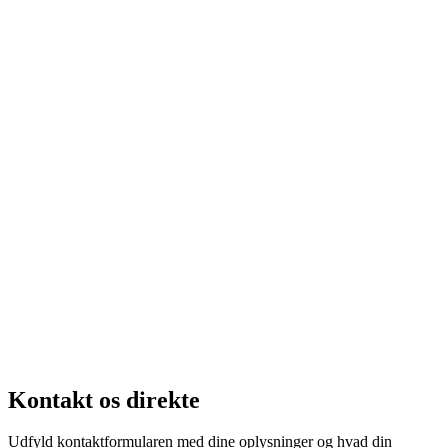
kontor@storeandst.dk
75 58 84 22
Kontakt os direkte
Udfyld kontaktformularen med dine oplysninger og hvad din