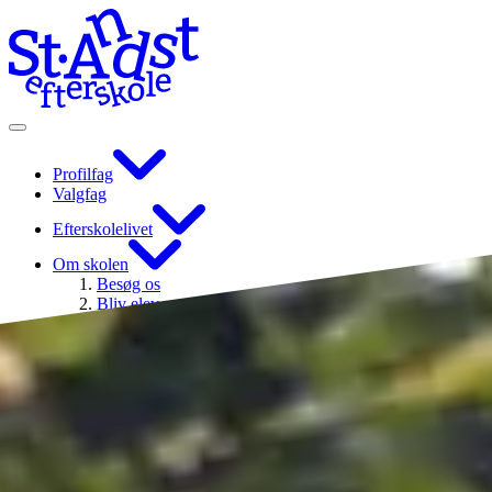
Profilfag
Valgfag
Efterskolelivet
Om skolen
Besøg os
Bliv elev