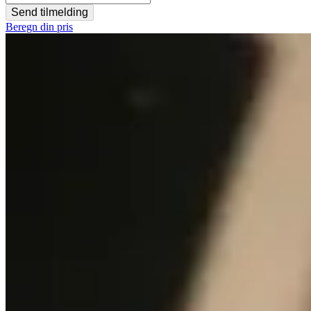
Send tilmelding
Beregn din pris